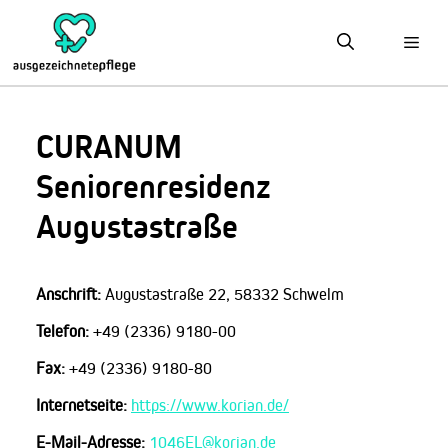
Zum
Inhalt
springen
CURANUM
Seniorenresidenz
Augustastraße
Anschrift:
Augustastraße 22, 58332 Schwelm
Telefon:
+49 (2336) 9180-00
Fax:
+49 (2336) 9180-80
Internetseite:
https://www.korian.de/
E-Mail-Adresse:
1046EL@korian.de