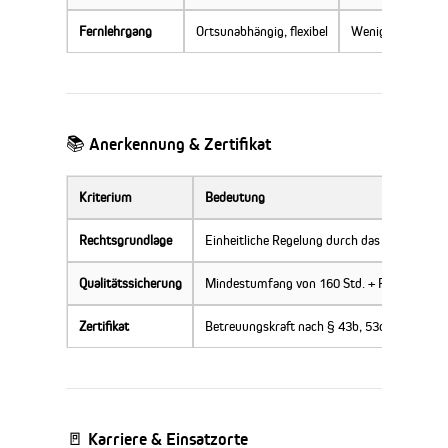
Fernlehrgang
Ortsunabhängig, flexibel
Weniger direkter 
📚 Anerkennung & Zertifikat
Kriterium
Bedeutung
Rechtsgrundlage
Einheitliche Regelung durch das SGB XI, GK
Qualitätssicherung
Mindestumfang von 160 Std. + Praktika verp
Zertifikat
Betreuungskraft nach § 43b, 53c SGB XI (fr
🚪 Karriere & Einsatzorte