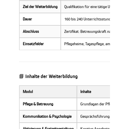
Ziel der Weiterbildung
Qualifikation für eine tätige Unterstützu
Dauer
160 bis 240 Unterrichtsstunden + Prakti
Abschluss
Zertifikat: Betreuungskraft nach § 43b, 
Einsatzfelder
Pflegeheime, Tagespflege, ambulante Die
📘 Inhalte der Weiterbildung
Modul
Inhalte
Pflege & Betreuung
Grundlagen der Pflege, Pfleg
Kommunikation & Psychologie
Gesprächsführung, Biografiear
Aktivierung & Freizeitgestaltung
Kreative Angebote, Bewegungs