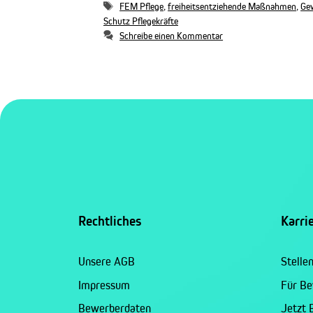
Schlagwörter
FEM Pflege
,
freiheitsentziehende Maßnahmen
,
Gew
Schutz Pflegekräfte
Schreibe einen Kommentar
Rechtliches
Karri
Unsere AGB
Stelle
Impressum
Für B
Bewerberdaten
Jetzt