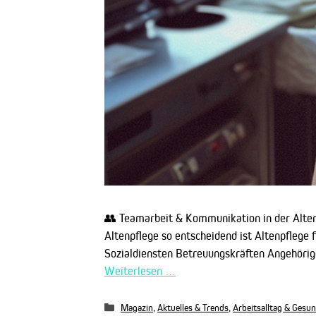
👥 Teamarbeit & Kommunikation in der Alten
Altenpflege so entscheidend ist Altenpflege 
Sozialdiensten Betreuungskräften Angehörige
Weiterlesen …
Kategorien
Magazin
,
Aktuelles & Trends
,
Arbeitsalltag & Gesu