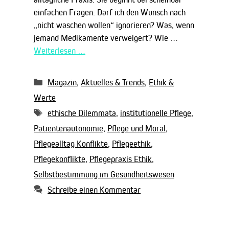
einfachen Fragen: Darf ich den Wunsch nach
„nicht waschen wollen“ ignorieren? Was, wenn
jemand Medikamente verweigert? Wie …
Weiterlesen …
Kategorien
Magazin
,
Aktuelles & Trends
,
Ethik &
Werte
Schlagwörter
ethische Dilemmata
,
institutionelle Pflege
,
Patientenautonomie
,
Pflege und Moral
,
Pflegealltag Konflikte
,
Pflegeethik
,
Pflegekonflikte
,
Pflegepraxis Ethik
,
Selbstbestimmung im Gesundheitswesen
Schreibe einen Kommentar