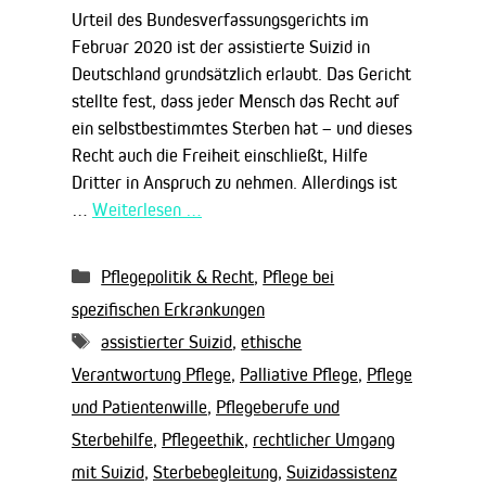
Urteil des Bundesverfassungsgerichts im
Februar 2020 ist der assistierte Suizid in
Deutschland grundsätzlich erlaubt. Das Gericht
stellte fest, dass jeder Mensch das Recht auf
ein selbstbestimmtes Sterben hat – und dieses
Recht auch die Freiheit einschließt, Hilfe
Dritter in Anspruch zu nehmen. Allerdings ist
…
Weiterlesen …
Kategorien
Pflegepolitik & Recht
,
Pflege bei
spezifischen Erkrankungen
Schlagwörter
assistierter Suizid
,
ethische
Verantwortung Pflege
,
Palliative Pflege
,
Pflege
und Patientenwille
,
Pflegeberufe und
Sterbehilfe
,
Pflegeethik
,
rechtlicher Umgang
mit Suizid
,
Sterbebegleitung
,
Suizidassistenz